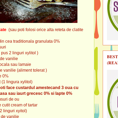
rate
(sau poti folosi orice alta reteta de clatite
in cea traditionala granulata 0%
suri
pus 2 linguri xylitol )
BEST
 de vanilie
(REA
rtocala sau lamaie
e vanilie (aliment tolerat )
te 0%
1 lingura xylitol)
 poti face custardul amestecand 3 oua cu
oasa sau iaurt grecesc 0% si lapte 0%
usuri de ou
 cutit cream of tartar
 linguri xyitol)
a de vanilie