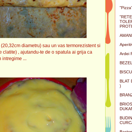
"Pizza"
"RETE
TOLER
PROTE
AMAN
Aperit
on (20,32cm diametru) sau un vas termorezistent si
clatite) , ajutandu-te de o spatula ai grija ca
Ardei 
 intregime ...
BEZEL
BISCU
BLAT 
)
BRAN
BRIOS
DUKAN
BUDIN
CURC
Baston