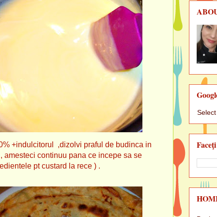
ABO
Googl
Selec
Faceţi
 0% +indulcitorul ,dizolvi praful de budinca in
a , amesteci continuu pana ce incepe sa se
dientele pt custard la rece ) .
HOM