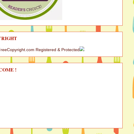
YRIGHT
COME !