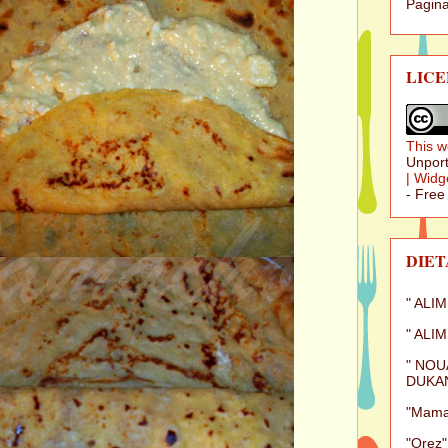
Pagina
LICE
This w
Unport
|
Widg
- Free
DIET
" ALI
" ALI
" NOU
DUKAN
"Mamal
"Orez"