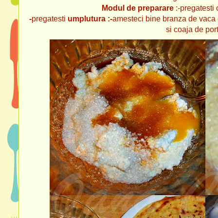
Modul de preparare
:-pregatesti 
-
pregatesti
umplutura :-
amesteci bine branza de vaca cu
si coaja de port