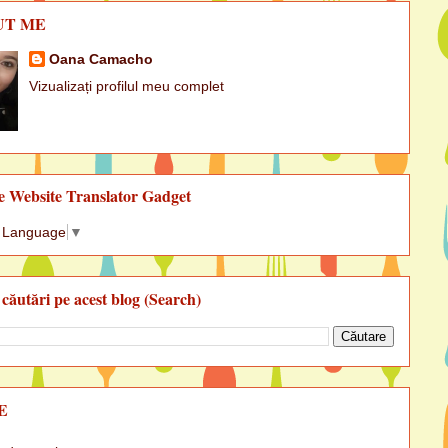
UT ME
Oana Camacho
Vizualizați profilul meu complet
e Website Translator Gadget
t Language
▼
 căutări pe acest blog (Search)
E