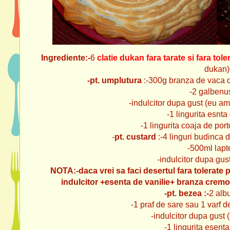
Ingrediente:-
6
clatie dukan fara tarate si fara tole
dukan)
-pt. umplutura
:-300g branza de vaca d
-2 galbenu
-indulcitor dupa gust (eu am 
-1 lingurita esnta
-1 lingurita coaja de po
-
pt. custard
:-4 linguri budinca d
-500ml lap
-indulcitor dupa gust (
NOTA:-daca vrei sa faci desertul fara tolerate
indulcitor +esenta de vanilie+ branza crem
-pt. bezea :-
2 alb
-1 praf de sare sau 1 varf de
-indulcitor dupa gust (2
-1 lingurita esent