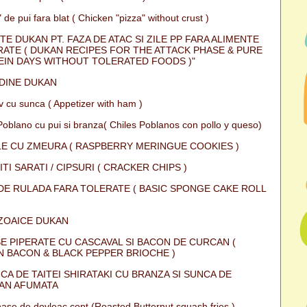
 de pui fara blat ( Chicken "pizza" without crust )
TE DUKAN PT. FAZA DE ATAC SI ZILE PP FARA ALIMENTE
ATE ( DUKAN RECIPES FOR THE ATTACK PHASE & PURE
IN DAYS WITHOUT TOLERATED FOODS )"
DINE DUKAN
iv cu sunca ( Appetizer with ham )
Poblano cu pui si branza( Chiles Poblanos con pollo y queso)
E CU ZMEURA ( RASPBERRY MERINGUE COOKIES )
ITI SARATI / CIPSURI ( CRACKER CHIPS )
DE RULADA FARA TOLERATE ( BASIC SPONGE CAKE ROLL
ZOAICE DUKAN
E PIPERATE CU CASCAVAL SI BACON DE CURCAN (
 BACON & BLACK PEPPER BRIOCHE )
CA DE TAITEI SHIRATAKI CU BRANZA SI SUNCA DE
AN AFUMATA
ase de dovleac copt (Roasted Butternut squash fries )