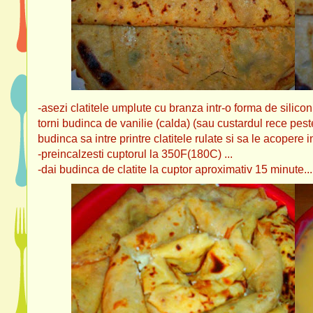
-asezi clatitele umplute cu branza intr-o forma de silic
torni budinca de vanilie (calda) (sau custardul rece peste 
budinca sa intre printre clatitele rulate si sa le acopere in
-preincalzesti cuptorul la 350F(180C) ...
-dai budinca de clatite la cuptor aproximativ 15 minute...