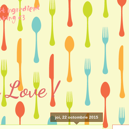
 Love !
joi, 22 octombrie 2015