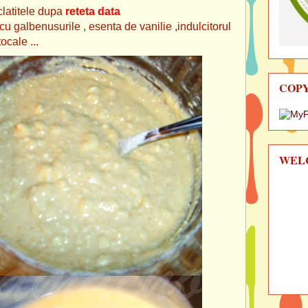
clatitele dupa
reteta data
 galbenusurile , esenta de vanilie ,indulcitorul
ocale ...
COP
WEL