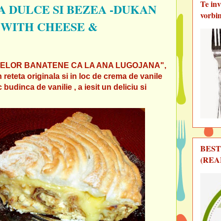
Te in
A DULCE SI BEZEA -DUKAN
vorbi
 WITH CHEESE &
"CLATIELOR BANATENE CA LA ANA LUGOJANA",
 reteta originala si in loc de crema de vanile
udinca de vanilie , a iesit un deliciu si
BEST
(REA